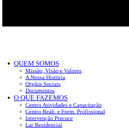
QUEM SOMOS
Missão, Visão e Valores
A Nossa História
Orgãos Sociais
Documentos
O QUE FAZEMOS
Centro Atividades e Capacitação
Centro Reab. e Form. Profissional
Intervenção Precoce
Lar Residencial