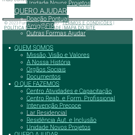
Unidade Novos Projetos
QUERO AJUDAR
Doação Pontual
© 2023 Fundação Irene Rolo
TERMOS E CONDIÇÕES
|
Amig@FIR
POLÍTICA DE PRIVACIDADE
|
MAPA DO SITE
Outras Formas Ajudar
QUEM SOMOS
Missão, Visão e Valores
A Nossa História
Orgãos Sociais
Documentos
O QUE FAZEMOS
Centro Atividades e Capacitação
Centro Reab. e Form. Profissional
Intervenção Precoce
Lar Residencial
Residência Aut. e Inclusão
Unidade Novos Projetos
QUERO AJUDAR