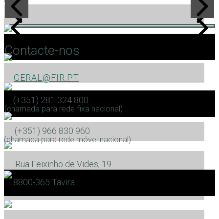
Contacte-nos
GERAL@FIR.PT
(+351) 281 324 800
(chamada para rede fixa nacional)
(+351) 966 830 960
(chamada para rede móvel nacional)
Rua Feixinho de Vides, 19
​8800-365 Tavira