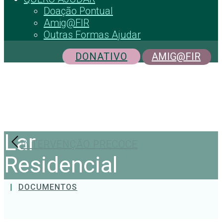
Doação Pontual
Amig@FIR
Outras Formas Ajudar
DONATIVO
AMIG@FIR
Lar
INTERVENÇÃO PRECOCE
Residencial
|
DOCUMENTOS