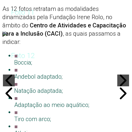
As 12 fotos retratam as modalidades
Foto 11
dinamizadas pela Fundação Irene Rolo, no
âmbito do
Centro de Atividades e Capacitação
para a Inclusão (CACI)
, as quais passamos a
indicar:
Foto 12
■
Boccia;
■
Andebol adaptado;
■
Natação adaptada;
■
Adaptação ao meio aquático;
■
Tiro com arco;
■