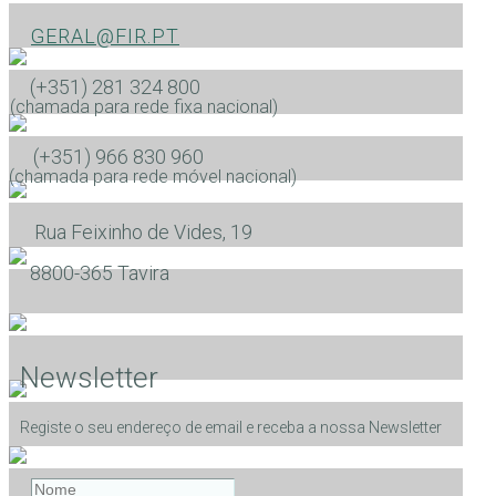
GERAL@FIR.PT
(+351) 281 324 800
(chamada para rede fixa nacional)
(+351) 966 830 960
(chamada para rede móvel nacional)
Rua Feixinho de Vides, 19
​8800-365 Tavira
Newsletter
Registe o seu endereço de email e receba a nossa Newsletter