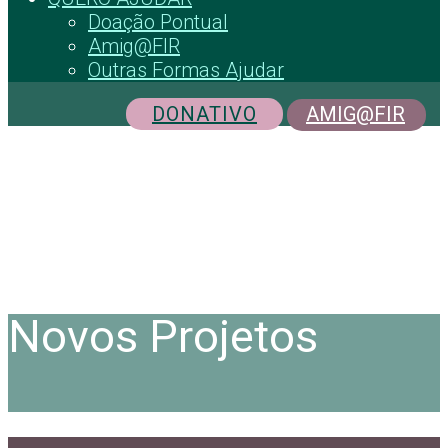
Doação Pontual
Amig@FIR
Outras Formas Ajudar
DONATIVO
AMIG@FIR
Novos Projetos