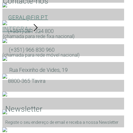
Contacte-nos
GERAL@FIR.PT
INTEGRA+
(+351) 281 324 800
(chamada para rede fixa nacional)
(+351) 966 830 960
(chamada para rede móvel nacional)
Rua Feixinho de Vides, 19
​8800-365 Tavira
Newsletter
Registe o seu endereço de email e receba a nossa Newsletter